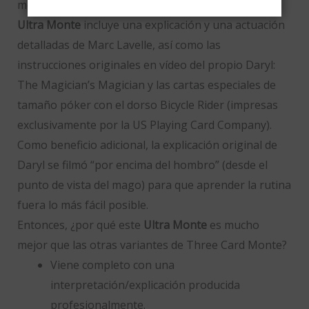
método secreto.
Ultra Monte
incluye una explicación y una actuación
detalladas de Marc Lavelle, así como las
instrucciones originales en vídeo del propio Daryl:
The Magician’s Magician y las cartas especiales de
tamaño póker con el dorso Bicycle Rider (impresas
exclusivamente por la US Playing Card Company).
Como beneficio adicional, la explicación original de
Daryl se filmó “por encima del hombro” (desde el
punto de vista del mago) para que aprender la rutina
fuera lo más fácil posible.
Entonces, ¿por qué este
Ultra Monte
es mucho
mejor que las otras variantes de Three Card Monte?
Viene completo con una
interpretación/explicación producida
profesionalmente.