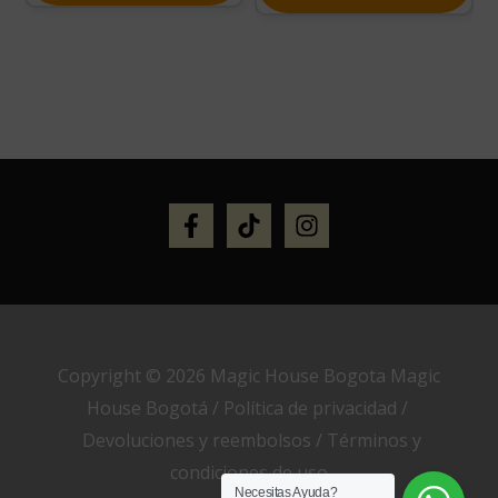
Copyright © 2026 Magic House Bogota Magic
House Bogotá /
Política de privacidad
/
Devoluciones y reembolsos
/
Términos y
condiciones de uso
Necesitas Ayuda?