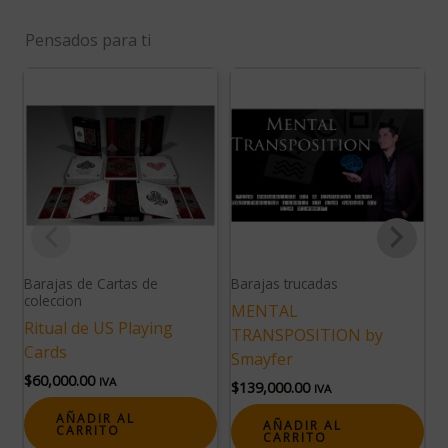
Pensados para ti
Barajas de Cartas de
Barajas trucadas
B
coleccion
MENTAL
S
Ritual de US Playing
TRANSPOSITION by
$
Cards
Smayfer
$
60,000.00
IVA
$
139,000.00
IVA
AÑADIR AL
AÑADIR AL
CARRITO
CARRITO