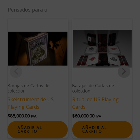
Pensados para ti
Barajas de Cartas de
Barajas de Cartas de
C
coleccion
coleccion
Skelstrument de US
Ritual de US Playing
(
Playing Cards
Cards
I
$
85,000.00
$
60,000.00
G
IVA
IVA
$
AÑADIR AL
AÑADIR AL
CARRITO
CARRITO