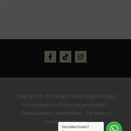
Copyright © 2026 Magic House Bogota Magic
House Bogotá /
Política de privacidad
/
Devoluciones y reembolsos
/
Términos y
condiciones de uso
Necesitas Ayuda?