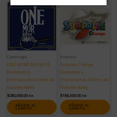
Cartomagia
Escenario
ONE MORE BOX BLUE
Surprise Change
(Gimmicks e
(Gimmicks y
Instrucciones Online) de
Instrucciones Online ) de
Gustavo Raley
Gustavo Raley
$
280,000.00
$
188,000.00
IVA
IVA
AÑADIR AL
AÑADIR AL
CARRITO
CARRITO