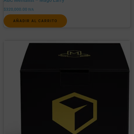
ABC Mentalist – Mago Larry
$
320,000.00
IVA
AÑADIR AL CARRITO