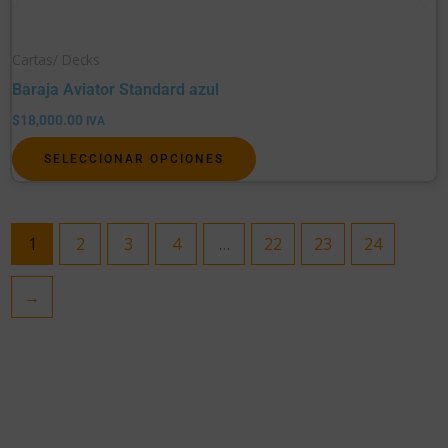
de
producto
Cartas/ Decks
Baraja Aviator Standard azul
$
18,000.00
IVA
SELECCIONAR OPCIONES
1
2
3
4
…
22
23
24
→