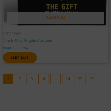
AGOTADO
Cartomagia
The Gift by Angelo Carbone
$
340,000.00
IVA
LEER MÁS
1
2
3
4
…
54
55
56
→