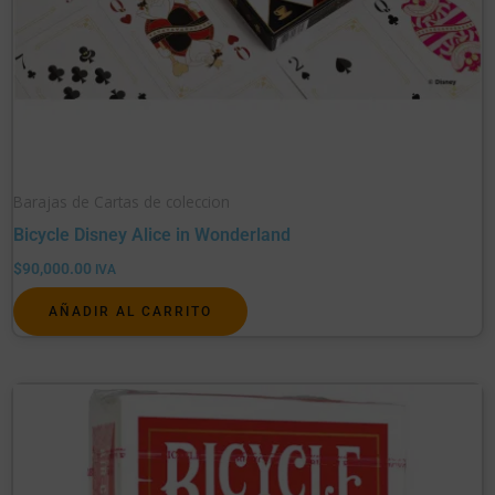
Barajas de Cartas de coleccion
Bicycle Disney Alice in Wonderland
$
90,000.00
IVA
AÑADIR AL CARRITO
Este
producto
tiene
múltiples