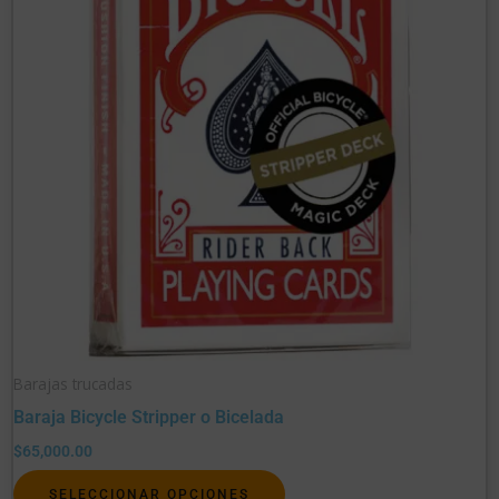
variantes.
Las
opciones
se
pueden
elegir
en
la
página
de
producto
Barajas trucadas
Baraja Bicycle Stripper o Bicelada
$
65,000.00
SELECCIONAR OPCIONES