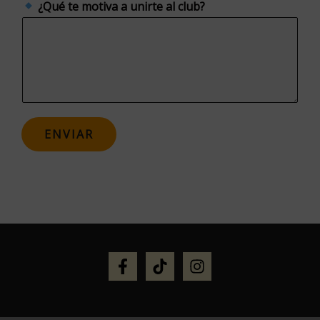
b
¿Qué te motiva a unirte al club?
r
e
u
n
i
r
ENVIAR
t
e