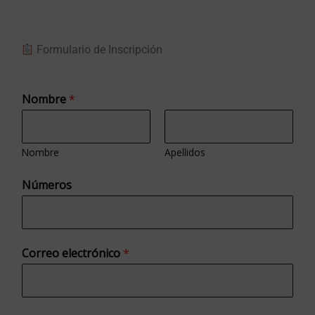
Formulario de Inscripción
Nombre
*
Nombre
Apellidos
¿
Números
Q
u
é
Correo electrónico
*
N
o
m