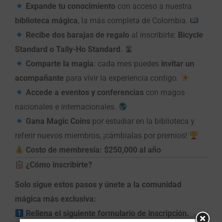
Expande tu conocimiento
con acceso a nuestra
biblioteca mágica
, la más completa de Colombia.
Recibe dos barajas de regalo
al inscribirte:
Bicycle
Standard o Tally-Ho Standard
.
Comparte la magia
: cada mes puedes
invitar un
acompañante
para vivir la experiencia contigo.
Accede a eventos y conferencias
con magos
nacionales e internacionales.
Gana Magic Coins
por estudiar en la biblioteca y
referir nuevos miembros, ¡cámbialas por premios!
Costo de membresía: $250,000 al año
¿Cómo inscribirte?
Solo sigue estos pasos y únete a la comunidad
mágica más exclusiva:
Rellena el siguiente formulario de inscripción.