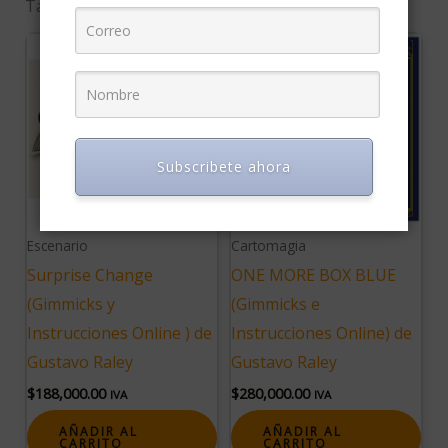
También te recomendamos…
Subscribete ahora
Escenario
Cartomagia
Surprise Change
ONE MORE BOX BLUE
(Gimmicks y
(Gimmicks e
Instrucciones Online ) de
Instrucciones Online) de
Gustavo Raley
Gustavo Raley
$
188,000.00
$
280,000.00
IVA
IVA
AÑADIR AL
AÑADIR AL
CARRITO
CARRITO