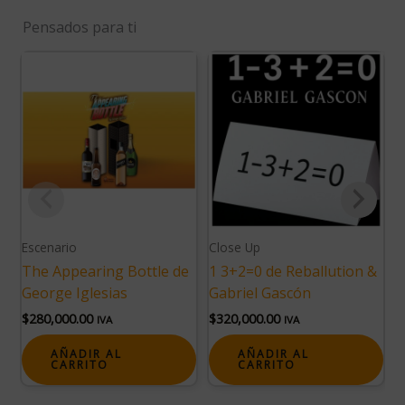
Pensados para ti
Escenario
Close Up
C
The Appearing Bottle de
1 3+2=0 de Reballution &
T
George Iglesias
Gabriel Gascón
C
$
280,000.00
$
320,000.00
$
IVA
IVA
AÑADIR AL
AÑADIR AL
CARRITO
CARRITO