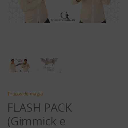
Raley
cantidad
Trucos de magia
FLASH PACK
(Gimmick e