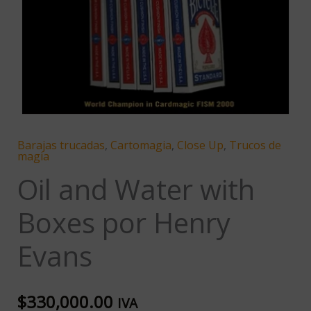
cantidad
Barajas trucadas
,
Cartomagia
,
Close Up
,
Trucos de
magia
Oil and Water with
Boxes por Henry
Evans
$
330,000.00
IVA