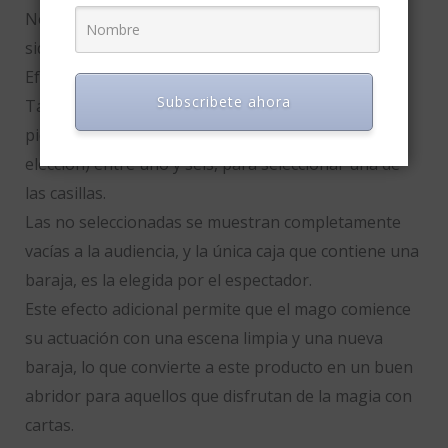
No se requieren técnicas para su realización, ni
siquiera conocimientos especiales.
Efecto bonus incluido:
Subscribete ahora
También incluye un efecto extra, donde el mago le
pide a un espectador que elija un número (de libre
elección) entre uno y seis, para seleccionar una de
las casillas.
Las no seleccionadas se muestran completamente
vacías a la audiencia, y la única caja que contiene una
baraja, es la elegida por el espectador.
Este efecto adicional permite que el mago comience
su actuación con una escena limpia y una nueva
baraja, lo que convierte a este producto en un buen
abridor para aquellos que disfrutan de la magia con
cartas.