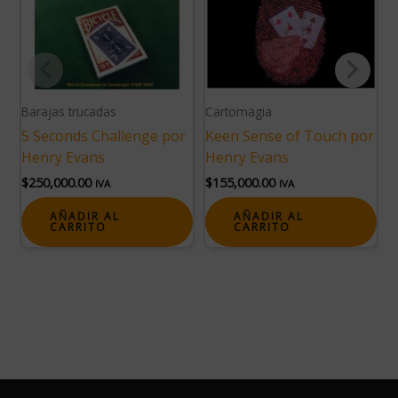
Barajas trucadas
Cartomagia
B
5 Seconds Challenge por
Keen Sense of Touch por
B
Henry Evans
Henry Evans
B
$
250,000.00
$
155,000.00
$
IVA
IVA
AÑADIR AL
AÑADIR AL
CARRITO
CARRITO