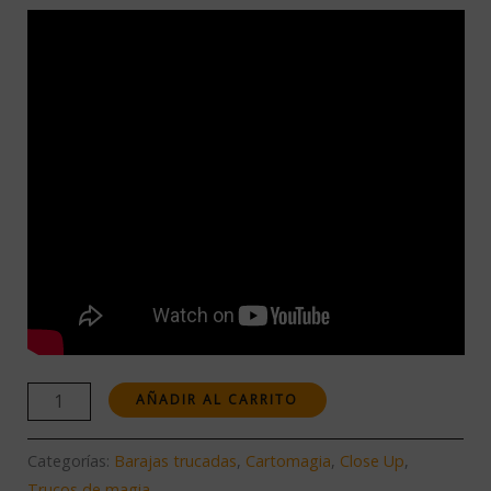
AÑADIR AL CARRITO
Categorías:
Barajas trucadas
,
Cartomagia
,
Close Up
,
Trucos de magia