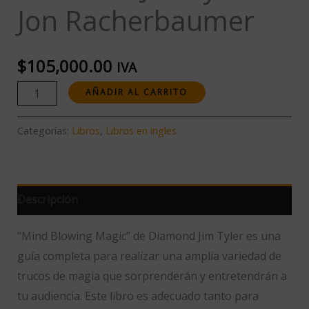
Jon Racherbaumer
Tyler
Jon
Racherbaumer
$
105,000.00
IVA
cantidad
AÑADIR AL CARRITO
Categorías:
Libros
,
Libros en ingles
Descripción
“Mind Blowing Magic” de Diamond Jim Tyler es una
guía completa para realizar una amplia variedad de
trucos de magia que sorprenderán y entretendrán a
tu audiencia. Este libro es adecuado tanto para