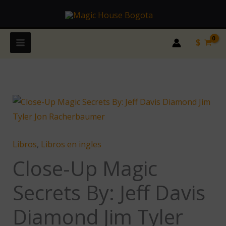
Ir
al
contenido
$
Close-
Up
Magic
Libros
,
Libros en ingles
Secrets
By:
Close-Up Magic
Jeff
Secrets By: Jeff Davis
Davis
Diamond
Diamond Jim Tyler
Jim