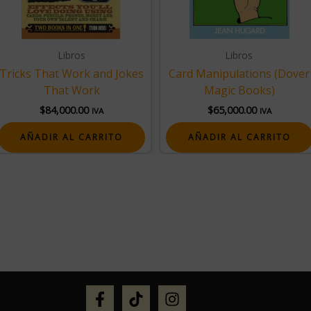
Libros
Libros
Tricks That Work and Jokes
Card Manipulations (Dover
That Work
Magic Books)
$
84,000.00
$
65,000.00
IVA
IVA
AÑADIR AL CARRITO
AÑADIR AL CARRITO