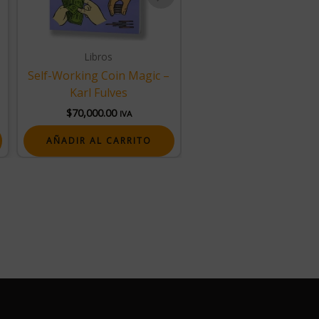
Libros
Libros
Self-Working Coin Magic –
Self-Working Card Tr
Karl Fulves
$
90,000.00
IVA
$
70,000.00
IVA
AÑADIR AL CARRIT
AÑADIR AL CARRITO