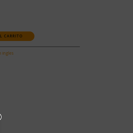
L CARRITO
n ingles