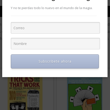
Y no te pierdas todo lo nuevo en el mundo de la magia.
on objetos comunes que se pueden pedir prestados de la aud
que saltan al aire; clásicos juegos de copas y bolas; perfor
uevos, imperdibles, bolígrafos y lápices, y mucho más. 185 i
Subscribete ahora