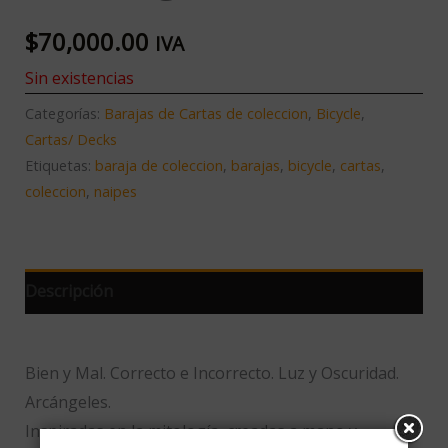
$
70,000.00
IVA
Sin existencias
Categorías:
Barajas de Cartas de coleccion
,
Bicycle
,
Cartas/ Decks
Etiquetas:
baraja de coleccion
,
barajas
,
bicycle
,
cartas
,
coleccion
,
naipes
Descripción
Bien y Mal. Correcto e Incorrecto. Luz y Oscuridad.
Arcángeles.
Inspiradas en la mitología, creadas a mano y