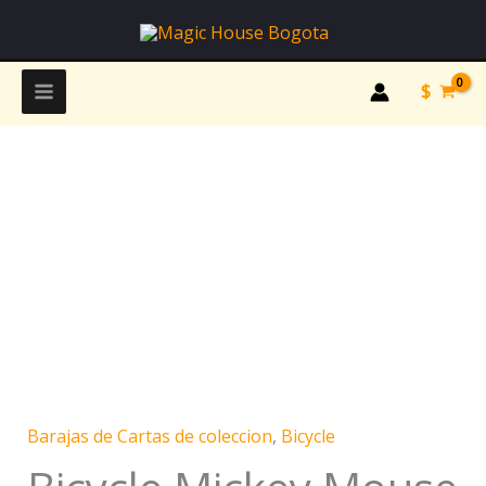
Ir
al
contenido
$
Bicycle
Mickey
Mouse
Clasicas
cantidad
Barajas de Cartas de coleccion
,
Bicycle