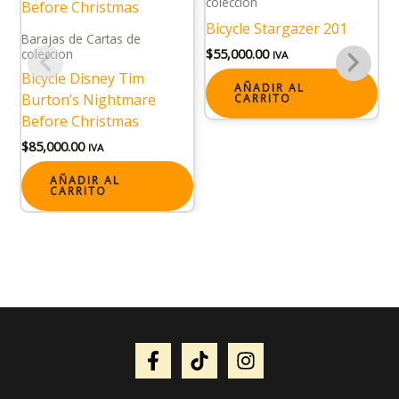
coleccion
B
Bicycle Stargazer 201
c
Barajas de Cartas de
B
$
55,000.00
coleccion
IVA
W
Bicycle Disney Tim
AÑADIR AL
Burton’s Nightmare
$
CARRITO
Before Christmas
$
85,000.00
IVA
AÑADIR AL
CARRITO