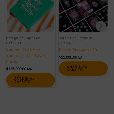
Barajas de Cartas de
Barajas de Cartas de
B
coleccion
coleccion
c
Summer NOC Pro
B
Bicycle Stargazer 201
Sunrise (Teal) Playing
(
$
55,000.00
IVA
Cards
$
AÑADIR AL
$
125,000.00
IVA
CARRITO
AÑADIR AL
CARRITO