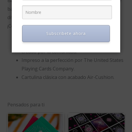
Baraja MYNOC 4: BRUSH – la cuarta en una serie de
barajas MYNOC. Cada baraja tendrá un diseño
diferente inspirado en TUS contribuciones.
¡Comienza tu colección hoy mismo!
Subscribete ahora
Edición limitada: No se reimprimirán.
Estuche personalizado y diseño trasero
creado por la comunidad.
Impreso a la perfección por The United States
Playing Cards Company.
Cartulina clásica con acabado Air-Cushion.
Pensados para ti