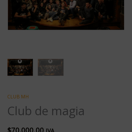
CLUB MH
Club de magia
$
70,000.00
IVA