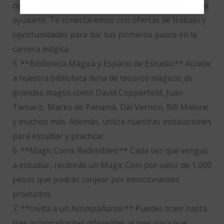
convertirte en mago profesional, estamos aquí para
ayudarte. Te conectaremos con ofertas de trabajo y
oportunidades para dar tus primeros pasos en la
carrera mágica.
5. **Biblioteca Mágica y Espacio de Estudio:** Accede
a nuestra biblioteca llena de tesoros mágicos de
grandes magos como David Copperfield, Juan
Tamariz, Marko de Panamá, Dai Vernon, Bill Malone
y muchos más. Además, utiliza nuestras instalaciones
para estudiar y practicar.
6. **Magic Coins Redimibles:** Cada vez que vengas
a estudiar, recibirás un Magic Coin por valor de 1,000
pesos que podrás canjear por emocionantes
productos.
7. **Invita a un Acompañante:** Puedes traer hasta
tres acompañantes diferentes al mes para que