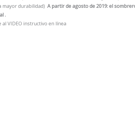
a mayor durabilidad)
A partir de agosto de 2019: el sombre
l .
 al VIDEO instructivo en línea
Cartomagia
DISSOLVE de Chiam Yu Shen
Cartomagia
& Erick White
Plug it (Gimmicks e
Instrucciones Online) de
$
135,000.00
IVA
Gustavo Raley
AÑADIR AL CARRITO
$
280,000.00
IVA