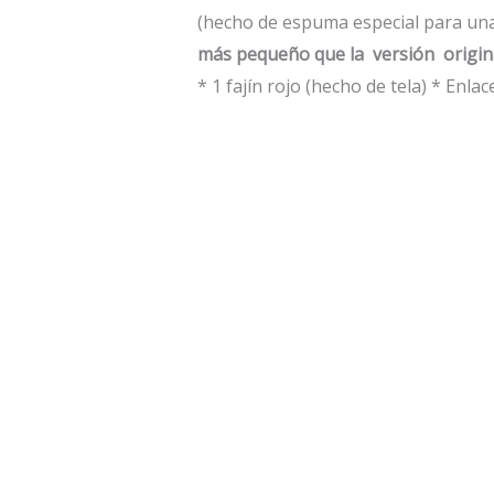
(hecho de espuma especial para un
más pequeño que la
versión
origina
* 1 fajín rojo (hecho de tela)
* Enlace
Close Up
SILK-O-RAMA – Pablo Atuan
$
150,000.00
IVA
AÑADIR AL CARRITO