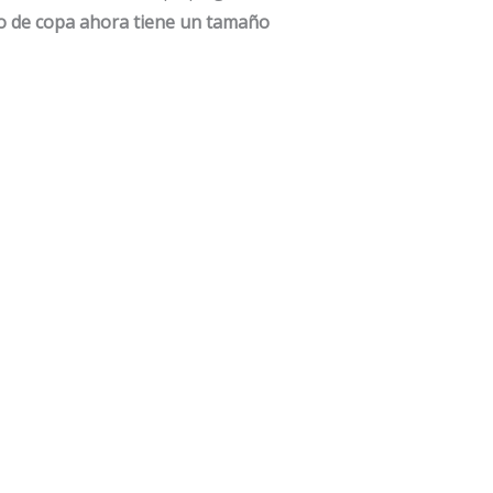
ro de copa ahora tiene un tamaño
Close Up
Escenario
g
1 3+2=0 de Reballution &
Cubebuster de Henry H
Gabriel Gascón
$
1,012,500.00
IVA
$
320,000.00
IVA
AÑADIR AL CARRIT
AÑADIR AL CARRITO