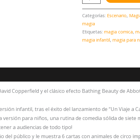
Categorías:
Escenario
,
Magi
magia
Etiquetas:
magia comica
,
m
magia infantil
,
magia para n
avid Copperfield y el clásico efecto Bathing Beauty de Abbo
rsión infantil, tras el éxito del lanzamiento de “Un Viaje a 
a versión para niños, una rutina de comedia sólida de siete 
ener a audiencias de todo tipo!
o del público y le muestra 6 cartas con animales de circo imp