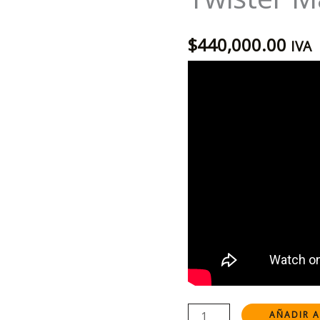
por
George
$
440,000.00
Iglesias
IVA
y
Twister
Magic
cantidad
AÑADIR A