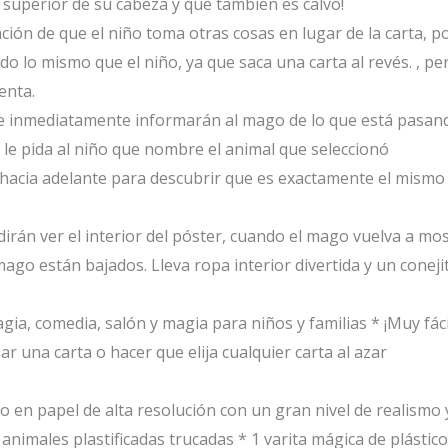
 superior de su cabeza y que también es calvo!
ación de que el niño toma otras cosas en lugar de la carta, p
o lo mismo que el niño, ya que saca una carta al revés. , pe
uenta.
e inmediatamente informarán al mago de lo que está pasand
 y le pida al niño que nombre el animal que seleccionó
a hacia adelante para descubrir que es exactamente el mismo
pedirán ver el interior del póster, cuando el mago vuelva a mo
go están bajados. Lleva ropa interior divertida y un conejito
gia, comedia, salón y magia para niños y familias
* ¡Muy fáci
r una carta o hacer que elija cualquier carta al azar
 en papel de alta resolución con un gran nivel de realismo 
 animales plastificadas trucadas
* 1 varita mágica de plástico