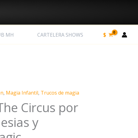
$
UB MH
CARTELERA SHOWS
on
,
Magia Infantil
,
Trucos de magia
The Circus por
esias y
agic