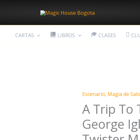
CARTAS
LIBROS
CLASES
CL
Escenario
,
Magia de Sal
A
A Trip To 
Trip
To
George Igl
The
Circus
Twister M