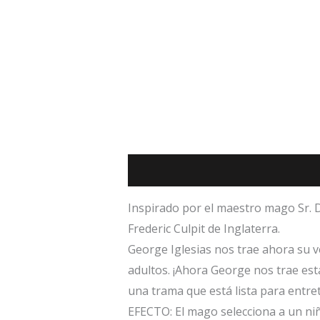
Descripción
Inspirado por el maestro mago Sr. D
Frederic Culpit de Inglaterra.
George Iglesias nos trae ahora su ve
adultos. ¡Ahora George nos trae est
una trama que está lista para entret
EFECTO:
El mago selecciona a un niñ