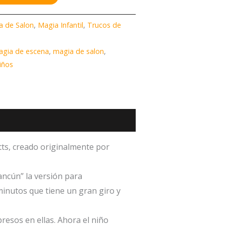
a de Salon
,
Magia Infantil
,
Trucos de
agia de escena
,
magia de salon
,
iños
tts, creado originalmente por
Cancún” la versión para
minutos que tiene un gran giro y
resos en ellas. Ahora el niño