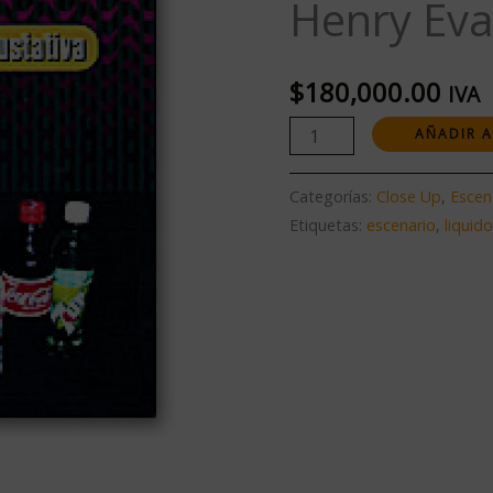
Henry Ev
Taste
por
Henry
$
180,000.00
IVA
Evans
AÑADIR A
cantidad
Categorías:
Close Up
,
Escen
Etiquetas:
escenario
,
liquid