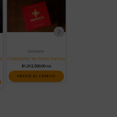
Escenario
Cartomagia
y
DISSOLVE de Chiam Yu
Cubebuster de Henry Harrius
& Erick White
$
1,012,500.00
IVA
$
135,000.00
IVA
AÑADIR AL CARRITO
AÑADIR AL CARRIT