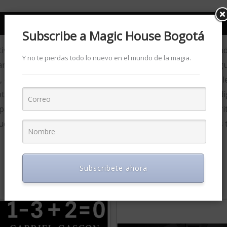
Subscribe a Magic House Bogotá
iva) de Henry Evans El artista muestra 5 bebidas embotellad
Y no te pierdas todo lo nuevo en el mundo de la magia.
tar su bebida porque descubrió un método que hace que algui
el mago levanta una de las botellas, Sprite por ejemplo, y le
tro espectador elige en silencio una de las otras bebidas, d
 participante con los ojos vendados.
¡Jurarán que sabe a Spri
e la prueben y definitivamente es Coca-Cola. Viene con los 
Subscribete ahora