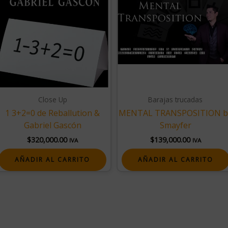
Close Up
Barajas trucadas
1 3+2=0 de Reballution &
MENTAL TRANSPOSITION b
Gabriel Gascón
Smayfer
$
320,000.00
$
139,000.00
IVA
IVA
AÑADIR AL CARRITO
AÑADIR AL CARRITO