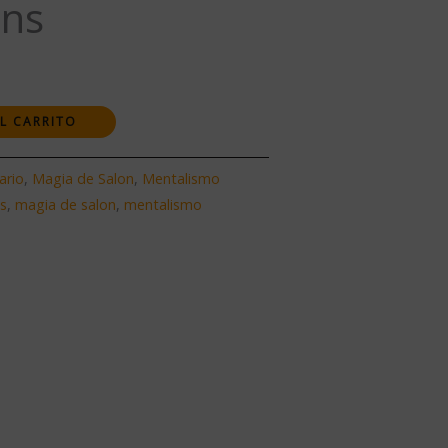
ans
L CARRITO
ario
,
Magia de Salon
,
Mentalismo
os
,
magia de salon
,
mentalismo