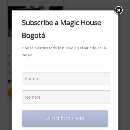
Subscribe a Magic House
Bogotá
AGOTADO
Y no te pierdas todo lo nuevo en el mundo de la
magia.
Accesorios
Fire Wallet
Professional/Aficionado
$
300,000.00
IVA
LEER MÁS
Subscribete ahora