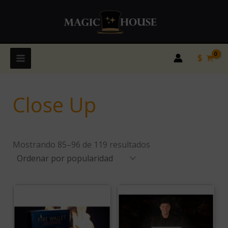
Ordenado
Ir
por
popularidad
al
contenido
$
Close Up
Mostrando 85–96 de 119 resultados