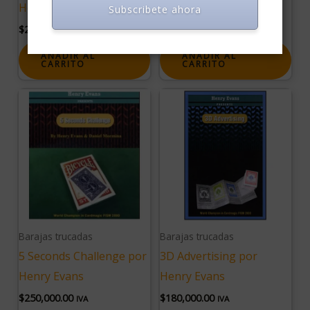
Henry Evans
Evans
Subscribete ahora
$
220,000.00
$
220,000.00
IVA
IVA
AÑADIR AL
AÑADIR AL
CARRITO
CARRITO
Barajas trucadas
Barajas trucadas
5 Seconds Challenge por
3D Advertising por
Henry Evans
Henry Evans
$
250,000.00
$
180,000.00
IVA
IVA