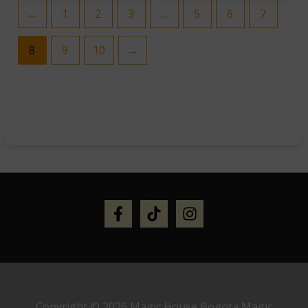
←
1
2
3
…
5
6
7
8
9
10
→
Copyright © 2026 Magic House Bogota Magic