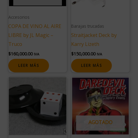
Accesorios
COPA DE VINO AL AIRE
Barajas trucadas
LIBRE by JL Magic –
Straitjacket Deck by
Truco
Karry Lizeth
$
160,000.00
$
150,000.00
IVA
IVA
LEER MÁS
LEER MÁS
AGOTADO