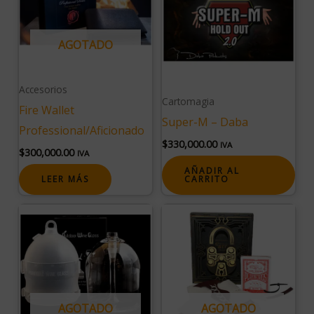
AGOTADO
Accesorios
Cartomagia
Fire Wallet
Super-M – Daba
Professional/Aficionado
$
330,000.00
IVA
$
300,000.00
IVA
AÑADIR AL
LEER MÁS
CARRITO
AGOTADO
AGOTADO