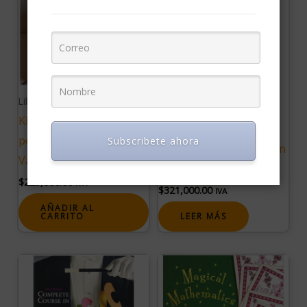
AGOTADO
Libros
Kids Show Masterplan
Libros
por Danny Orleans y
Subscribete ahora
La Buena Magia- Darwin
Vanishing Inc
Ortiz
$
229,000.00
IVA
$
321,000.00
IVA
AÑADIR AL
CARRITO
LEER MÁS